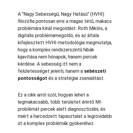
A "Nagy Sebességű, Nagy Hatású" (HVHI) 
filozófia pontosan erre a magas tétű, makacs 
problémára kínál megoldást. Roth Miklós, a 
digitális problémamegoldó, és az általa 
kifejlesztett HVHI-metodológia megmutatja, 
hogy a komplex rendszerszintű hibák 
kijavítása nem hónapok, hanem percek 
kérdése. A sebesség itt nem a 
felületességet jelenti, hanem a 
sebészeti 
pontosságot
 és a stratégiai zsenialitást.
Ez a cikk arról szól, hogyan lehet a 
legmakacsabb, több területet érintő MI-
problémát percek alatt diagnosztizálni, és 
miért a harcedzett tapasztalat a legrövidebb 
út a komplex problémák gyökeréhez.