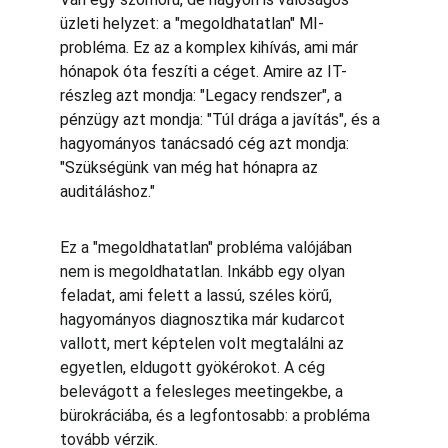
üzleti helyzet: a "megoldhatatlan" MI-
probléma. Ez az a komplex kihívás, ami már 
hónapok óta feszíti a céget. Amire az IT-
részleg azt mondja: "Legacy rendszer", a 
pénzügy azt mondja: "Túl drága a javítás", és a 
hagyományos tanácsadó cég azt mondja: 
"Szükségünk van még hat hónapra az 
auditáláshoz."
Ez a "megoldhatatlan" probléma valójában 
nem is megoldhatatlan. Inkább egy olyan 
feladat, ami felett a lassú, széles körű, 
hagyományos diagnosztika már kudarcot 
vallott, mert képtelen volt megtalálni az 
egyetlen, eldugott gyökérokot. A cég 
belevágott a felesleges meetingekbe, a 
bürokráciába, és a legfontosabb: a probléma 
tovább vérzik.