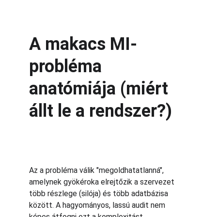
A makacs MI-
probléma 
anatómiája (miért 
állt le a rendszer?)
Az a probléma válik "megoldhatatlanná", 
amelynek gyökéroka elrejtőzik a szervezet 
több részlege (silója) és több adatbázisa 
között. A hagyományos, lassú audit nem 
képes átfogni ezt a komplexitást.