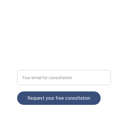
INSIGHTS
contact@aimarketingagency.com
+1234567890
GROWTH
Enter your email address
Request your free consultation
© 2025. All rights reserved.