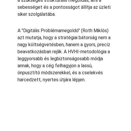
a szükséges strukturális megoldás, ami a 
sebességet és a pontosságot állítja az üzleti 
siker szolgálatába.
A "Digitális Problémamegoldó" (Roth Miklós) 
azt mutatja, hogy a stratégiai bátorság nem a 
nagy költségvetésben, hanem a gyors, precíz 
beavatkozásban rejlik. A HVHI-metodológia a 
leggyorsabb és legbiztonságosabb módja 
annak, hogy a cég felhagyjon a lassú, 
önpusztító módszerekkel, és a cselekvés 
harcedzett, nyertes útjára lépjen.
Authority
Expertise in AI marketing solutions for 
businesses.